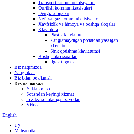
Transport kommunikatsiyalari
Qurilish kommunikatsiyalari
Dengiz aloqalari
Neft va gaz kommunikatsiyalari
Xavfsizlik va himoya va boshqa aloqalar
Klaviatura
Plastik klaviatura
Zanglamaydigan po'latdan yasalgan
klaviatura
Sink qotishma klaviaturasi
Boshqa aksessuarlar
Ilgak tugmasi
Biz haqimizda
Yangiliklar
Biz bilan bog'lanish
Resurs markazi
Yuklab olish
Sotishdan keyingi xizmat
Tez-tez so'raladigan savollar
Video
English
Uy
Mahsulotlar