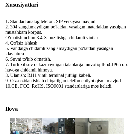
Xususiyatlari
1. Standart analog telefon. SIP versiyasi mavjud.
2. 304 zanglamaydigan po'latdan yasalgan materialdan yasalgan
mustahkam korpus.
O'rnatish uchun 3.4 X buzilishga chidamli vintlar
4. Qo'lsiz ishlash.
5. Vandalga chidamli zanglamaydigan po'latdan yasalgan
klaviatura.
6. Suvni to'kib o'rnatish.
7. Turli xil suv o'tkazmaydigan talablarga muvofiq IP54-IP65 ob-
havoga chidamli himoya.
8. Ulanish: RJ11 vintli terminal juftligi kabeli.
9. O'z-o'zidan ishlab chiqarilgan telefon ehtiyot qismi mavjud.
10.CE, FCC, RoHS, ISO9001 standartlariga mos keladi.
Ilova