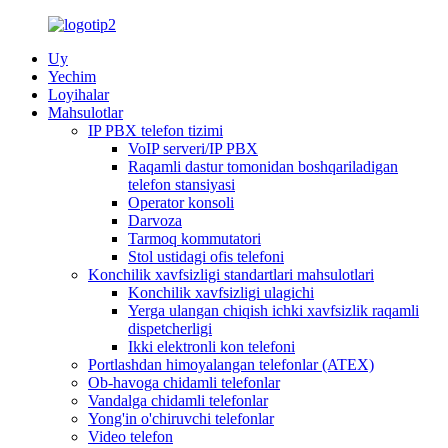
Uy
Yechim
Loyihalar
Mahsulotlar
IP PBX telefon tizimi
VoIP serveri/IP PBX
Raqamli dastur tomonidan boshqariladigan
telefon stansiyasi
Operator konsoli
Darvoza
Tarmoq kommutatori
Stol ustidagi ofis telefoni
Konchilik xavfsizligi standartlari mahsulotlari
Konchilik xavfsizligi ulagichi
Yerga ulangan chiqish ichki xavfsizlik raqamli
dispetcherligi
Ikki elektronli kon telefoni
Portlashdan himoyalangan telefonlar (ATEX)
Ob-havoga chidamli telefonlar
Vandalga chidamli telefonlar
Yong'in o'chiruvchi telefonlar
Video telefon