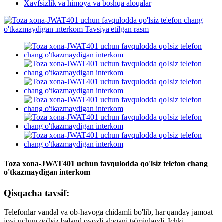
Xavfsizlik va himoya va boshqa aloqalar
Toza xona-JWAT401 uchun favqulodda qo'lsiz telefon chang
o'tkazmaydigan interkom
Qisqacha tavsif:
Telefonlar vandal va ob-havoga chidamli bo'lib, har qanday jamoat
joyi uchun qo'lsiz baland ovozli aloqani ta'minlaydi. Ichki