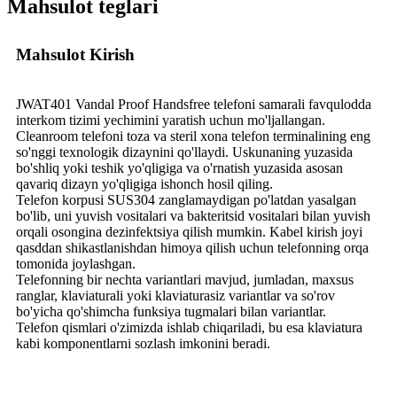
Mahsulot teglari
Mahsulot Kirish
JWAT401 Vandal Proof Handsfree telefoni samarali favqulodda
interkom tizimi yechimini yaratish uchun mo'ljallangan.
Cleanroom telefoni toza va steril xona telefon terminalining eng
so'nggi texnologik dizaynini qo'llaydi. Uskunaning yuzasida
bo'shliq yoki teshik yo'qligiga va o'rnatish yuzasida asosan
qavariq dizayn yo'qligiga ishonch hosil qiling.
Telefon korpusi SUS304 zanglamaydigan po'latdan yasalgan
bo'lib, uni yuvish vositalari va bakteritsid vositalari bilan yuvish
orqali osongina dezinfektsiya qilish mumkin. Kabel kirish joyi
qasddan shikastlanishdan himoya qilish uchun telefonning orqa
tomonida joylashgan.
Telefonning bir nechta variantlari mavjud, jumladan, maxsus
ranglar, klaviaturali yoki klaviaturasiz variantlar va so'rov
bo'yicha qo'shimcha funksiya tugmalari bilan variantlar.
Telefon qismlari o'zimizda ishlab chiqariladi, bu esa klaviatura
kabi komponentlarni sozlash imkonini beradi.