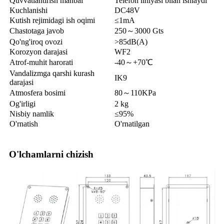
Quvvatlantirish manbai
Telefon liniyasi bilan ishlaydi
Kuchlanishi
DC48V
Kutish rejimidagi ish oqimi
≤1mA
Chastotaga javob
250～3000 Gts
Qo'ng'iroq ovozi
>85dB(A)
Korozyon darajasi
WF2
Atrof-muhit harorati
-40～+70℃
Vandalizmga qarshi kurash
IK9
darajasi
Atmosfera bosimi
80～110KPa
Og'irligi
2 kg
Nisbiy namlik
≤95%
O'rnatish
O'rnatilgan
O'lchamlarni chizish