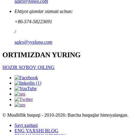
sales@joiwo.com
Ehtiyot qismlar xizmati uchun:
+86-574-58223691
/
sales@yyxlong.com
ORTIMIZDAN YURING
HOZIR SO'ROV QILING
© Mualliflik huquqi - 2010-2026: Barcha huquqlar himoyalangan.
Sayt xaritasi
ENG YAXSHI BLOG