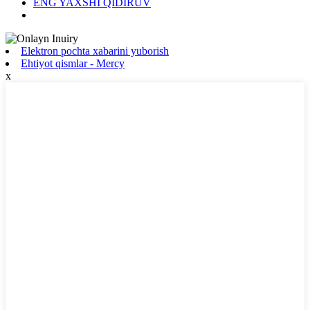
ENG YAXSHI QIDIRUV
Elektron pochta xabarini yuborish
Ehtiyot qismlar - Mercy
x