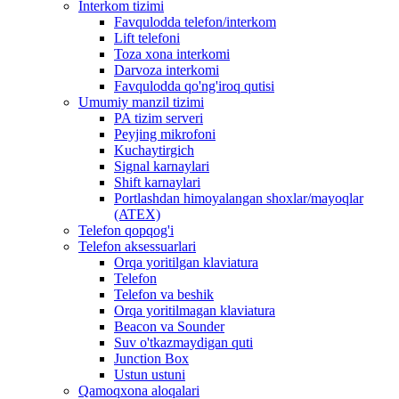
Interkom tizimi
Favqulodda telefon/interkom
Lift telefoni
Toza xona interkomi
Darvoza interkomi
Favqulodda qo'ng'iroq qutisi
Umumiy manzil tizimi
PA tizim serveri
Peyjing mikrofoni
Kuchaytirgich
Signal karnaylari
Shift karnaylari
Portlashdan himoyalangan shoxlar/mayoqlar
(ATEX)
Telefon qopqog'i
Telefon aksessuarlari
Orqa yoritilgan klaviatura
Telefon
Telefon va beshik
Orqa yoritilmagan klaviatura
Beacon va Sounder
Suv o'tkazmaydigan quti
Junction Box
Ustun ustuni
Qamoqxona aloqalari