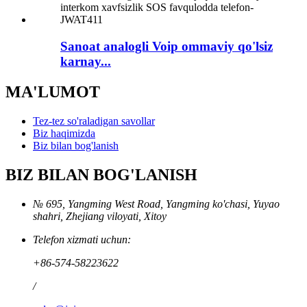
Sanoat analogli Voip ommaviy qo'lsiz
karnay...
MA'LUMOT
Tez-tez so'raladigan savollar
Biz haqimizda
Biz bilan bog'lanish
BIZ BILAN BOG'LANISH
№ 695, Yangming West Road, Yangming ko'chasi, Yuyao
shahri, Zhejiang viloyati, Xitoy
Telefon xizmati uchun:
+86-574-58223622
/