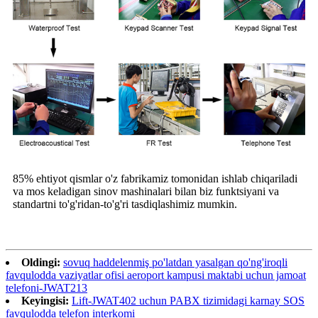
85% ehtiyot qismlar o'z fabrikamiz tomonidan ishlab chiqariladi
va mos keladigan sinov mashinalari bilan biz funktsiyani va
standartni to'g'ridan-to'g'ri tasdiqlashimiz mumkin.
Oldingi:
sovuq haddelenmiş po'latdan yasalgan qo'ng'iroqli
favqulodda vaziyatlar ofisi aeroport kampusi maktabi uchun jamoat
telefoni-JWAT213
Keyingisi:
Lift-JWAT402 uchun PABX tizimidagi karnay SOS
favqulodda telefon interkomi