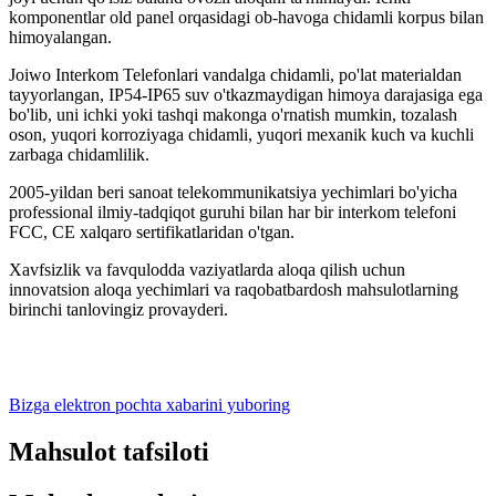
komponentlar old panel orqasidagi ob-havoga chidamli korpus bilan
himoyalangan.
Joiwo Interkom Telefonlari vandalga chidamli, po'lat materialdan
tayyorlangan, IP54-IP65 suv o'tkazmaydigan himoya darajasiga ega
bo'lib, uni ichki yoki tashqi makonga o'rnatish mumkin, tozalash
oson, yuqori korroziyaga chidamli, yuqori mexanik kuch va kuchli
zarbaga chidamlilik.
2005-yildan beri sanoat telekommunikatsiya yechimlari bo'yicha
professional ilmiy-tadqiqot guruhi bilan har bir interkom telefoni
FCC, CE xalqaro sertifikatlaridan o'tgan.
Xavfsizlik va favqulodda vaziyatlarda aloqa qilish uchun
innovatsion aloqa yechimlari va raqobatbardosh mahsulotlarning
birinchi tanlovingiz provayderi.
Bizga elektron pochta xabarini yuboring
Mahsulot tafsiloti